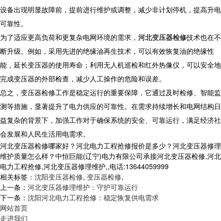
设备出现明显故障前，提前进行维护或调整，减少非计划停机，提高升电
可靠性。
为了适应更高负荷和更复杂电网环境的需求，
河北变压器检修
技术也在不
断升级。例如，采用先进的绝缘油再生技术，可以有效恢复油的绝缘性
能，延长变压器的使用寿命；利用无人机巡检和红外热像仪，可以安全地
完成变压器的外部检查，减少人工操作的危险和误差。
总之，变压器检修工作是稳定运行的重要保障，它通过及时检修、智能监
测等措施，显著提升了电力供应的可靠性。在需求持续增长和电网结构日
益复杂的背景下，加强工作对于确保系统的安全、可靠运行，满足经济社
会发展和人民生活用电需求。
河北变压器检修哪家好？河北电力工程抢修报价是多少？河北变压器修理
维护质量怎么样？中恒巨能(辽宁)电力有限公司承接河北变压器检修,河北
电力工程抢修,河北变压器修理维护,,电话:13644059999
相关标签：
沈阳变压器检修
,
变压器检修
,
上一条：
河北变压器修理维护：守护可靠运行
下一条：
沈阳河北电力工程抢修：稳定恢复供电需求
网站首页
走进我们