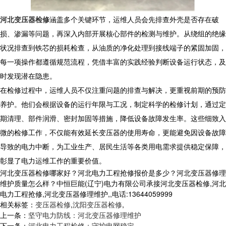
河北变压器检修
涵盖多个关键环节，运维人员会先排查外壳是否存在破
损、渗漏等问题，再深入内部开展核心部件的检测与维护。从绕组的绝缘
状况排查到铁芯的损耗检查，从油质的净化处理到接线端子的紧固加固，
每一项操作都遵循规范流程，凭借丰富的实践经验判断设备运行状态，及
时发现潜在隐患。
在检修过程中，运维人员不仅注重问题的排查与解决，更重视前期的预防
养护。他们会根据设备的运行年限与工况，制定科学的检修计划，通过定
期清理、部件润滑、密封加固等措施，降低设备故障发生率。这些细致入
微的检修工作，不仅能有效延长变压器的使用寿命，更能避免因设备故障
导致的电力中断，为工业生产、居民生活等各类用电需求提供稳定保障，
彰显了电力运维工作的重要价值。
河北变压器检修哪家好？河北电力工程抢修报价是多少？河北变压器修理
维护质量怎么样？中恒巨能(辽宁)电力有限公司承接河北变压器检修,河北
电力工程抢修,河北变压器修理维护,,电话:13644059999
相关标签：
变压器检修
,
沈阳变压器检修
,
上一条：
坚守电力防线：河北变压器修理维护
下一条：
河北电力工程检修：守护电网稳定