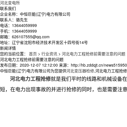
河北变电所
联系我们
企业名称：中恒巨能(辽宁)电力有限公司
联系人：骆先生
电话：13644059999
手机：13644059999
邮箱：626107555@qq.com
地址：辽宁省沈阳市经济技术开发区十四号街14号
新闻详情
您的当前位置：
首页
>
行业资讯
>
河北电力工程抢修前需要注意的问题
河北电力工程抢修前需要注意的问题
发布日期：
2020-12-07 12:12:00
来源：
http://hb.zddqjt.cn/news515950
中恒巨能(辽宁)电力有限公司为您提供
河北变压器检修
,河北电力工程抢
就是我们平时的线路和机械设备
河北电力工程抢修
短，在电力出现事故的并进行抢修的同时，也是需要注