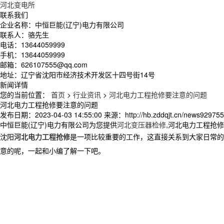
河北变电所
联系我们
企业名称：中恒巨能(辽宁)电力有限公司
联系人：骆先生
电话：13644059999
手机：13644059999
邮箱：626107555@qq.com
地址：辽宁省沈阳市经济技术开发区十四号街14号
新闻详情
您的当前位置：
首页
>
行业资讯
>
河北电力工程抢修要注意的问题
河北电力工程抢修要注意的问题
发布日期：
2023-04-03 14:55:00
来源：
http://hb.zddqjt.cn/news929755
中恒巨能(辽宁)电力有限公司为您提供
河北变压器检修
,河北电力工程抢
沈阳
河北电力工程抢修
是一项比较重要的工作，这直接关系到大家日常的
意的呢，一起和小编了解一下吧。