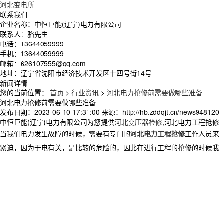
河北变电所
联系我们
企业名称：中恒巨能(辽宁)电力有限公司
联系人：骆先生
电话：13644059999
手机：13644059999
邮箱：626107555@qq.com
地址：辽宁省沈阳市经济技术开发区十四号街14号
新闻详情
您的当前位置：
首页
>
行业资讯
>
河北电力抢修前需要做哪些准备
河北电力抢修前需要做哪些准备
发布日期：
2023-06-10 17:31:00
来源：
http://hb.zddqjt.cn/news948120
中恒巨能(辽宁)电力有限公司为您提供
河北变压器检修
,河北电力工程抢
当我们电力发生故障的时候，需要有专门的
河北电力工程抢修
工作人员来
紧迫，因为于电有关，是比较的危险的，因此在进行工程的抢修的时候我